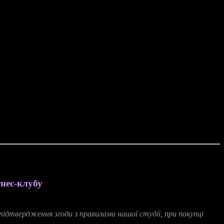
нес-клубу
підтвердження
згоди
з
правилами
нашої
студії
,
при
покупці