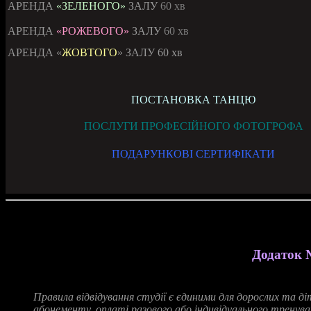
АРЕНДА
«ЗЕЛЕНОГО»
ЗАЛУ
60 хв
АРЕНДА
«РОЖЕВОГО»
ЗАЛУ
60 хв
АРЕНДА «
ЖОВТОГО
» ЗАЛУ 60 хв
ПОСТАНОВКА ТАНЦЮ
ПОСЛУГИ ПРОФЕСІЙНОГО ФОТОГРОФА
ПОДАРУНКОВІ СЕРТИФІКАТИ
Додаток 
Правила
відвідування
студії
є
єдиними
для
дорослих
та
ді
абонементу
,
оплаті
разового
або
індивідуального
тренува