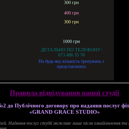
300 грн
400 грн
300 грн
1000 грн
ДЕТАЛЬНО ПО ТЕЛЕФОНУ :
073 486 35 78
На будь яку кількість тренувань з
представлених
Правила відвідування нашої студії
№2 до Публічного договору про надання послуг фіт
«GRAND GRACE STUDIO»
тей
.
Надання
послуг
студії
можливе
лише
після
ознайомлення
та
ння
.