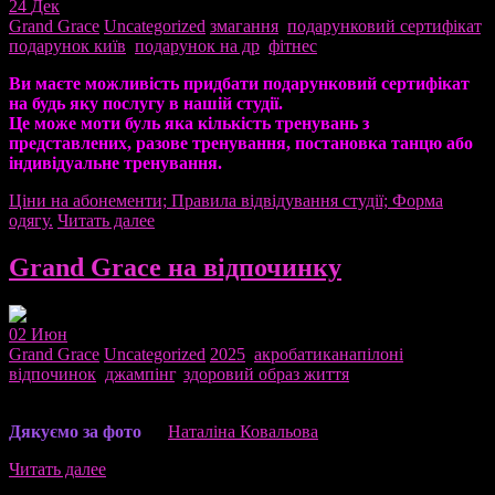
24
Дек
Grand Grace
Uncategorized
змагання
,
подарунковий сертифікат
,
подарунок київ
,
подарунок на др
,
фітнес
Ви маєте можливість придбати подарунковий сертифікат
на будь яку послугу в нашій студії.
Це може моти буль яка кількість тренувань з
представлених, разове тренування, постановка танцю або
індивідуальне тренування.
Ціни на абонементи; Правила відвідування студії; Форма
одягу.
Читать далее
Grand Grace на відпочинку
02
Июн
Grand Grace
Uncategorized
2025
,
акробатиканапілоні
,
відпочинок
,
джампінг
,
здоровий образ життя
Дякуємо за фото
—
Наталіна Ковальова
Читать далее