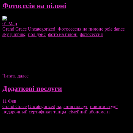
Фотосесія на пілоні
01
Мар
Grand Grace
Uncategorized
,
Фотосессия на пилоне
pole dance
,
sky jumping
,
пол дэнс
,
фото на пілоні
,
фотосессия
Девушки, которые занимаются Пол Денс (Pole Dance), часто
снимают себя на телефон или просят подруг, но качество
такой съемки не всегда радует.
Фотосессия на пилоне
–
отличный способ запечатления моментов, которые привели к
заветной цели.
Читать далее
Додаткові послуги
11
Фев
Grand Grace
Uncategorized
надання послуг
,
новини студії
,
подарочный сертификат танцы
,
сімейний абонемент
1. Постановка свадебного танца