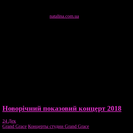
когда получаешь фотографии с собой. А с профессиональным
фотографом в нашей студии это ещё и легко и приятно!
Портфолио фотографа, с которфм мф сотрудничаем, можно
посмотреть по ссылке:
natalina.com.ua
4. Подарочный сертификат
У нас можно приобрести Сертификат на любые из занятий в
нашей студии, на несколько уроков или абонемент.
Подарочный сертификат в качестве классного подарка на
День Рождение, любимой девушке или подруге, а может быть
своему ребенку, который давно хочет заниматься танцами или
акробатикой.
5. Семейный абоменемент (мама+ребенок)
Теперь ходить на занятия вместе ещё выгоднее, потому что у
нас теперь есть семейные абонементы!
6. Індивідуальне тренування для одного або двох
Новорічний показовий концерт 2018
24
Дек
Grand Grace
Концерты студии Grand Grace