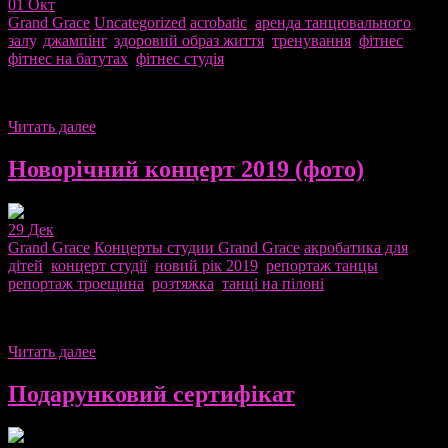
01
Окт
Grand Grace
Uncategorized
acrobatic
,
аренда танцювального
залу
,
джампінг
,
здоровий образ життя
,
тренування
,
фітнес
,
фітнес на батутах
,
фітнес студія
Читать далее
Новорічний концерт 2019 (фото)
29
Дек
Grand Grace
Концерты студии Grand Grace
акробатика для
дітей
,
концерт студії
,
новий рік 2019
,
репортаж танцы
,
репортаж троещина
,
розтяжка
,
танці на пілоні
Читать далее
Подарунковий сертифікат