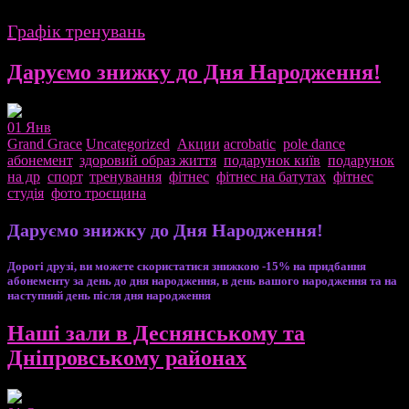
Графік тренувань
Даруємо знижку до Дня Народження!
01
Янв
Grand Grace
Uncategorized
,
Акции
acrobatic
,
pole dance
,
абонемент
,
здоровий образ життя
,
подарунок київ
,
подарунок
на др
,
спорт
,
тренування
,
фітнес
,
фітнес на батутах
,
фітнес
студія
,
фото троєщина
Даруємо знижку до Дня Народження!
Дорогі друзі, ви можете скористатися знижкою -15% на придбання
абонементу за день до дня народження, в день вашого народження та на
наступний день після дня народження
Наші зали в Деснянському та
Дніпровському районах