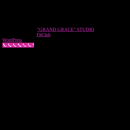
Київ | Троєщина | пр-т Червоної Калини 26А, | 2-поверх
Київ | Юність | вул Миропільська 19 | мінус 1-поверх
Тел.: (073) 486 35 78
Website: grandgrace.com.ua
Copyright © 2026
"GRAND GRACE" STUDIO
. Все права
защищены. Тема
FitClub
от ThemeGrill. На платформе
WordPress
.
Call Now Button