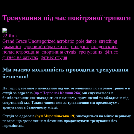
Тренування під час повітряної тривоги
22
Янв
Grand Grace
Uncategorized
acrobatic
,
pole dance
,
stretching
,
джампінг
,
здоровий образ життя
,
пол дэнс
,
полденскиев
,
полденстроещина
,
спортивна студія
,
тренування
,
фітнес
,
фітнес на батутах
,
фітнес студія
Ми маємо можливість проводити тренування
безпечно!
На період воєнного положення під час оголошення повітряної тривого в
студії за адресою
(пр-т.Червоної Калини 26а)
ми спускаємося в
бомбосховищє яке знаходиться в нашому приміщенні та обладнане під
спортивний зал. Таким чином вже за три хвилини ми продовжуємо
тренування в безпечному місці.
Студія за адресою
(вул.Миропільська 19)
знаходиться на мінус першому
поверсі що дозволяє нам безпечно продовжувати тренування без
переміщєнь.